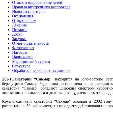
Отдых и оздоровление детей
Правила внутреннего распорядка
Новости санатория
Объявления
Отдыхающим
Лечение
Питание
Досуг
Закупки
Отчет о деятельности
Фотогалерея
Награды
Наша жизнь
Медицинский туризм
Структура
Обработка персональных данных
Санаторий “Сакмар”
находится на юго-востоке Рес
берегу реки Сакмар. Здравница расположена на территории
санатория “Сакмар” обладают широким спектром курортно
лиственно-хвойные леса и долины реки, удаленность от городо
Круглогодичный санаторий “Сакмар” основан в 2002 году
рассчитан на 50 койко-мест, из них десять действовали по про