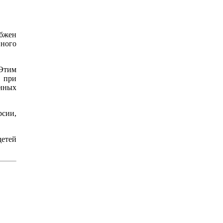
бжен
ного
 Этим
я при
нных
рсии,
детей