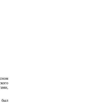
сном
ского
ами,
 был