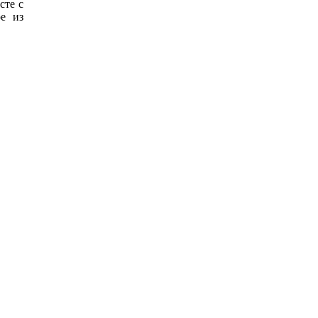
сте с
е из