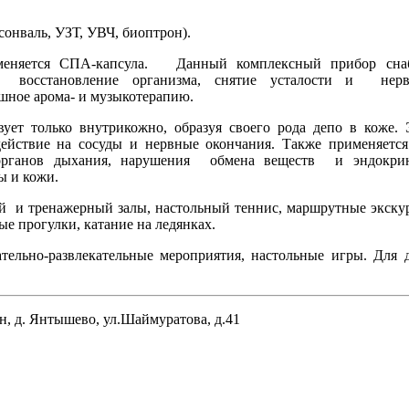
онваль, УЗТ, УВЧ, биоптрон).
именяется СПА-капсула. Данный комплексный прибор сна
восстановление организма, снятие усталости и нерв
ушное арома- и музыкотерапию.
вует только внутрикожно, образуя своего рода депо в коже.
действие на сосуды и нервные окончания. Также применяетс
ях органов дыхания, нарушения обмена веществ и эндокри
ы и кожи.
ый и тренажерный залы, настольный теннис, маршрутные экску
ые прогулки, катание на ледянках.
ательно-развлекательные мероприятия, настольные игры. Для 
н, д. Янтышево, ул.Шаймуратова, д.41