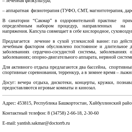
– лечебная физкультура;
– аппаратная физиотерапия (ТУФО, СМТ, магнитотерапия, дарс
В санатории “Сакмар” в оздоровительной практике пр
определённым набором процедур, направленных на 
напряжения. Капсула совмещает в себе кислородное, суховозд
Предлагается лечение в сухой углекислой ванне: газ дейст
лечебным фактором обусловлено постоянное и длительное 
заболеваниях сердечно-сосудистой системы, заболевани
заболеваниях; опорно-двигательного аппарата, нервной систем
Для активного отдыха предлагаются два бассейна, спортивн
спортивные соревнования, терренкур, а в зимнее время – лыжн
Досуг: вечера отдыха, дискотеки, концерты, кружки, познав
предоставляются игровые комнаты и кинозал.
Адрес: 453815, Республика Башкортостан, Хайбуллинский райо
Контактный телефон: 8 (34758) 2-66-18, 2-30-60
E-mail: yantish.sakmar@doctorrb.ru