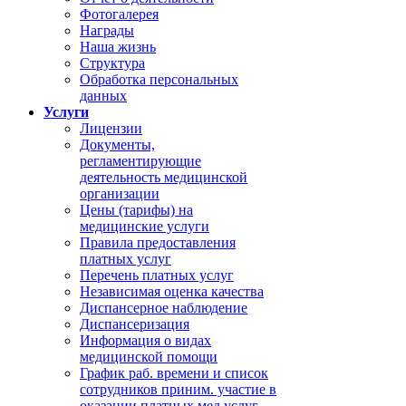
Фотогалерея
Награды
Наша жизнь
Структура
Обработка персональных
данных
Услуги
Лицензии
Документы,
регламентирующие
деятельность медицинской
организации
Цены (тарифы) на
медицинские услуги
Правила предоставления
платных услуг
Перечень платных услуг
Независимая оценка качества
Диспансерное наблюдение
Диспансеризация
Информация о видах
медицинской помощи
График раб. времени и список
сотрудников приним. участие в
оказании платных мед.услуг