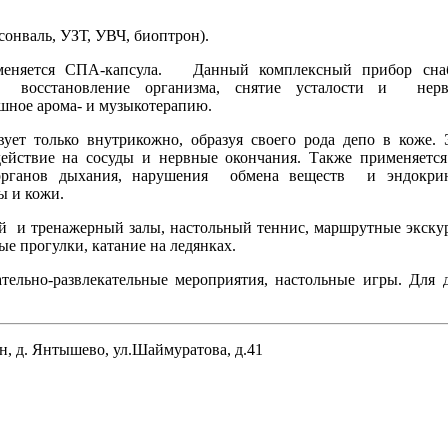
онваль, УЗТ, УВЧ, биоптрон).
именяется СПА-капсула. Данный комплексный прибор сна
восстановление организма, снятие усталости и нерв
ушное арома- и музыкотерапию.
вует только внутрикожно, образуя своего рода депо в коже.
действие на сосуды и нервные окончания. Также применяетс
ях органов дыхания, нарушения обмена веществ и эндокри
ы и кожи.
ый и тренажерный залы, настольный теннис, маршрутные экску
ые прогулки, катание на ледянках.
ательно-развлекательные мероприятия, настольные игры. Для 
н, д. Янтышево, ул.Шаймуратова, д.41