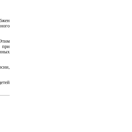
бжен
ного
 Этим
я при
нных
рсии,
детей