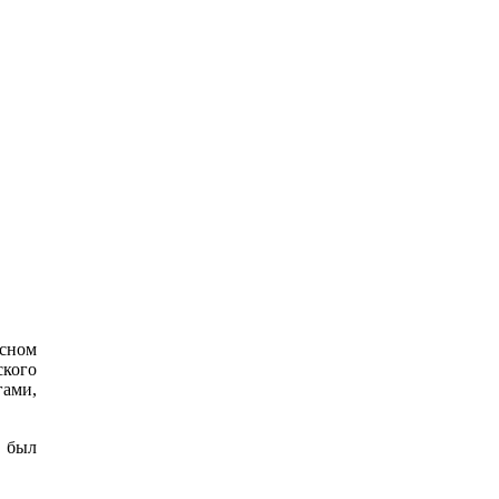
сном
ского
ами,
 был