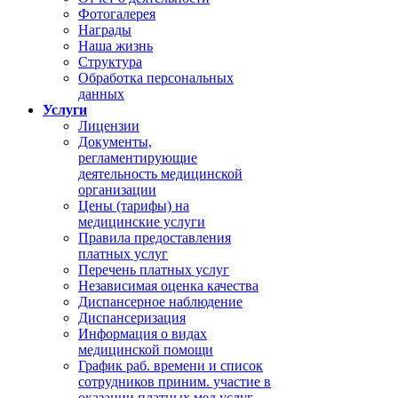
Фотогалерея
Награды
Наша жизнь
Структура
Обработка персональных
данных
Услуги
Лицензии
Документы,
регламентирующие
деятельность медицинской
организации
Цены (тарифы) на
медицинские услуги
Правила предоставления
платных услуг
Перечень платных услуг
Независимая оценка качества
Диспансерное наблюдение
Диспансеризация
Информация о видах
медицинской помощи
График раб. времени и список
сотрудников приним. участие в
оказании платных мед.услуг