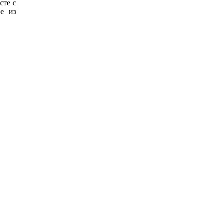
сте с
е из