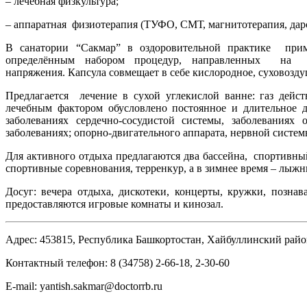
– лечебная физкультура;
– аппаратная физиотерапия (ТУФО, СМТ, магнитотерапия, дарс
В санатории “Сакмар” в оздоровительной практике пр
определённым набором процедур, направленных на 
напряжения. Капсула совмещает в себе кислородное, суховозд
Предлагается лечение в сухой углекислой ванне: газ дейст
лечебным фактором обусловлено постоянное и длительное 
заболеваниях сердечно-сосудистой системы, заболевани
заболеваниях; опорно-двигательного аппарата, нервной систем
Для активного отдыха предлагаются два бассейна, спортивн
спортивные соревнования, терренкур, а в зимнее время – лыжн
Досуг: вечера отдыха, дискотеки, концерты, кружки, познав
предоставляются игровые комнаты и кинозал.
Адрес: 453815, Республика Башкортостан, Хайбуллинский райо
Контактный телефон: 8 (34758) 2-66-18, 2-30-60
E-mail: yantish.sakmar@doctorrb.ru