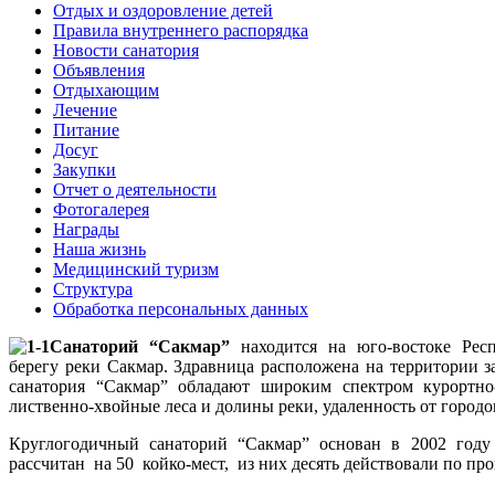
Отдых и оздоровление детей
Правила внутреннего распорядка
Новости санатория
Объявления
Отдыхающим
Лечение
Питание
Досуг
Закупки
Отчет о деятельности
Фотогалерея
Награды
Наша жизнь
Медицинский туризм
Структура
Обработка персональных данных
Санаторий “Сакмар”
находится на юго-востоке Рес
берегу реки Сакмар. Здравница расположена на территории
санатория “Сакмар” обладают широким спектром курортно
лиственно-хвойные леса и долины реки, удаленность от городо
Круглогодичный санаторий “Сакмар” основан в 2002 году
рассчитан на 50 койко-мест, из них десять действовали по про