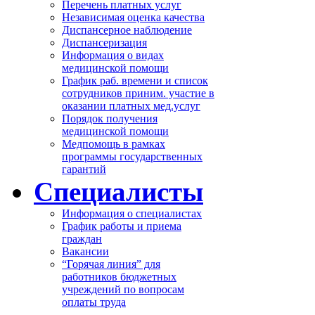
Перечень платных услуг
Независимая оценка качества
Диспансерное наблюдение
Диспансеризация
Информация о видах
медицинской помощи
График раб. времени и список
сотрудников приним. участие в
оказании платных мед.услуг
Порядок получения
медицинской помощи
Медпомощь в рамках
программы государственных
гарантий
Специалисты
Информация о специалистах
График работы и приема
граждан
Вакансии
“Горячая линия” для
работников бюджетных
учреждений по вопросам
оплаты труда