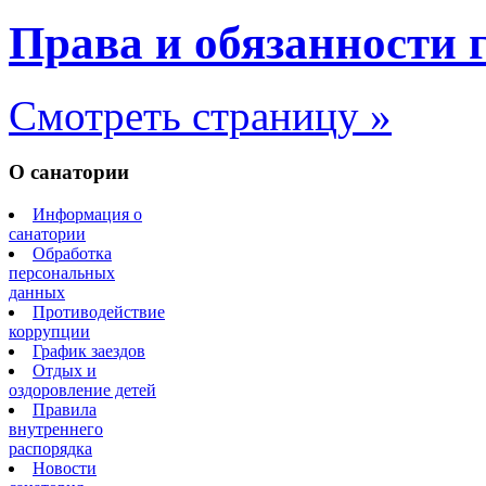
Права и обязанности
Смотреть страницу »
О санатории
Информация о
санатории
Обработка
персональных
данных
Противодействие
коррупции
График заездов
Отдых и
оздоровление детей
Правила
внутреннего
распорядка
Новости