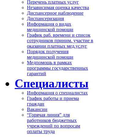
Перечень платных услуг
Независимая оценка качества
Диспансерное наблюдение
Диспансеризация
Информация о видах
медицинской помощи
График раб. времени и список
сотрудников приним. участие в
оказании платных мед.услуг
Порядок получения
медицинской помощи
Медпомощь в рамках
программы государственных
гарантий
Специалисты
Информация о специалистах
График работы и приема
граждан
Вакансии
“Горячая линия” для
работников бюджетных
учреждений по вопросам
оплаты труда