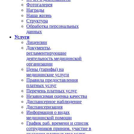
Фотогалерея
Награды
Наша жизнь
Структура
Обработка персональных
данных
Услуги
Лицензии
Документы,
регламентирующие
деятельность медицинской
организации
Цены (тарифы) на
медицинские услуги
Правила предоставления
платных услуг
Перечень платных услуг
Независимая оценка качества
Диспансерное наблюдение
Диспансеризация
Информация о видах
медицинской помощи
График раб. времени и список
сотрудников приним. участие в
оказании платных мед.услуг