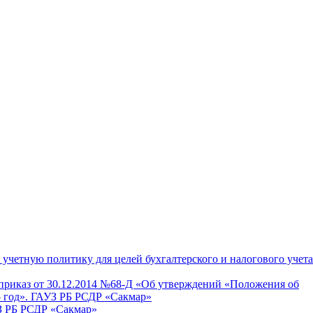
 учетную политику для целей бухгалтерского и налогового учета
 приказ от 30.12.2014 №68-Д «Об утверждений «Положения об
15 год». ГАУЗ РБ РСДР «Сакмар»
УЗ РБ РСДР «Сакмар»