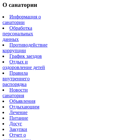
О санатории
Информация о
санатории
Обработка
персональных
данных
Противодействие
коррупции
График заездов
Отдых и
оздоровление детей
Правила
внутреннего
распорядка
Новости
санатория
Объявления
Отдыхающим
Лечение
Питание
Досуг
Закупки
Отчет о