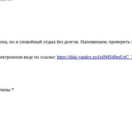
кона, но и спокойный отдых без долгов. Напоминаем: проверить
лектронном виде по ссылке:
https://disk.yandex.ru/i/o0MS49mUeC
ечены
*