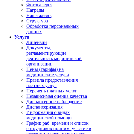
Фотогалерея
Награды
Наша жизнь
Структура
Обработка персональных
данных
Услуги
Лицензии
Документы,
регламентирующие
деятельность медицинской
организации
Цены (тарифы) на
медицинские услуги
Правила предоставления
платных услуг
Перечень платных услуг
Независимая оценка качества
Диспансерное наблюдение
Диспансеризация
Информация о видах
медицинской помощи
График раб. времени и список
сотрудников приним. участие в
оказании платных мед.услуг