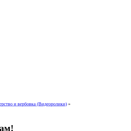
ерство и вербовка (Видеоролики)
»
гам!