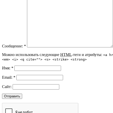
Сообщение:
*
Можно использовать следующие
HTML
-теги и атрибуты:
<a h
<em> <i> <q cite=""> <s> <strike> <strong>
Имя:
*
Email:
*
Сайт: